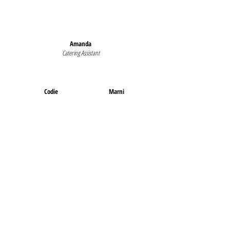
Amanda
Catering Assistant
Codie
Marni
Weekend Catering
Weekend Catering
Assistant
Assistant
Vicky
Admin
Príobháideacht
COVID-19
Téarmaí
Faoi
Déan teagmháil