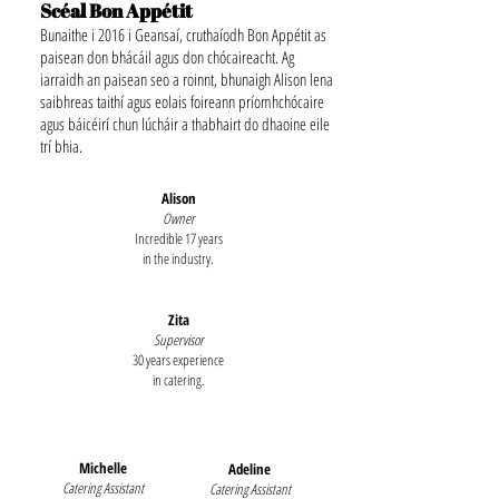
Scéal Bon Appétit
Bunaithe i 2016 i Geansaí, cruthaíodh Bon Appétit as
paisean don bhácáil agus don chócaireacht. Ag
iarraidh an paisean seo a roinnt, bhunaigh Alison lena
saibhreas taithí agus eolais foireann príomhchócaire
agus báicéirí chun lúcháir a thabhairt do dhaoine eile
trí bhia.
Alison
Owner
Incredible 17 years
in the industry.
Zita
Supervisor
30 years experience
in catering.
Michelle
Adeline
Catering Assistant
Catering Assistant