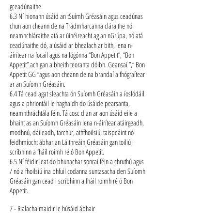
gceadúnaithe.
6.3 Ní hionann úsáid an tSuímh Gréasáin agus ceadúnas
chun aon cheann de na Trádmharcanna cláraithe nó
neamhchláraithe atá ar úinéireacht ag an nGrúpa, nó atá
ceadúnaithe dó, a úsáid ar bhealach ar bith, lena n-
áirítear na focail agus na lógónna “Bon Appetit”, “Bon
Appetit” ach gan a bheith teoranta dóibh. Geansaí ”,“ Bon
Appetit GG ”agus aon cheann de na brandaí a fhógraítear
ar an Suíomh Gréasáin.
6.4 Tá cead agat sleachta ón Suíomh Gréasáin a íoslódáil
agus a phriontáil le haghaidh do úsáide pearsanta,
neamhthráchtála féin. Tá cosc dian ar aon úsáid eile a
bhaint as an Suíomh Gréasáin lena n-áirítear atáirgeadh,
modhnú, dáileadh, tarchur, athfhoilsiú, taispeáint nó
feidhmíocht ábhar an Láithreáin Gréasáin gan toiliú i
scríbhinn a fháil roimh ré ó Bon Appetit.
6.5 Ní féidir leat do bhunachar sonraí féin a chruthú agus
/ nó a fhoilsiú ina bhfuil codanna suntasacha den Suíomh
Gréasáin gan cead i scríbhinn a fháil roimh ré ó Bon
Appetit.
7 - Rialacha maidir le húsáid ábhair