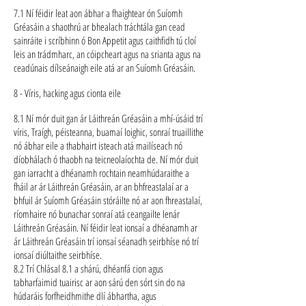
7.1 Ní féidir leat aon ábhar a fhaightear ón Suíomh
Gréasáin a shaothrú ar bhealach tráchtála gan cead
sainráite i scríbhinn ó Bon Appetit agus caithfidh tú cloí
leis an trádmharc, an cóipcheart agus na srianta agus na
ceadúnais dílseánaigh eile atá ar an Suíomh Gréasáin.
8 - Víris, hacking agus cionta eile
8.1 Ní mór duit gan ár Láithreán Gréasáin a mhí-úsáid trí
víris, Traígh, péisteanna, buamaí loighic, sonraí truaillithe
nó ábhar eile a thabhairt isteach atá mailíseach nó
díobhálach ó thaobh na teicneolaíochta de. Ní mór duit
gan iarracht a dhéanamh rochtain neamhúdaraithe a
fháil ar ár Láithreán Gréasáin, ar an bhfreastalaí ar a
bhfuil ár Suíomh Gréasáin stóráilte nó ar aon fhreastalaí,
ríomhaire nó bunachar sonraí atá ceangailte lenár
Láithreán Gréasáin. Ní féidir leat ionsaí a dhéanamh ar
ár Láithreán Gréasáin trí ionsaí séanadh seirbhíse nó trí
ionsaí diúltaithe seirbhíse.
8.2 Trí Chlásal 8.1 a shárú, dhéanfá cion agus
tabharfaimid tuairisc ar aon sárú den sórt sin do na
húdaráis forfheidhmithe dlí ábhartha, agus