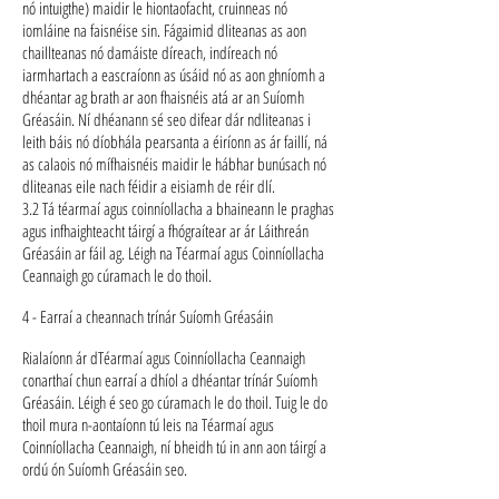
nó intuigthe) maidir le hiontaofacht, cruinneas nó
iomláine na faisnéise sin. Fágaimid dliteanas as aon
chaillteanas nó damáiste díreach, indíreach nó
iarmhartach a eascraíonn as úsáid nó as aon ghníomh a
dhéantar ag brath ar aon fhaisnéis atá ar an Suíomh
Gréasáin. Ní dhéanann sé seo difear dár ndliteanas i
leith báis nó díobhála pearsanta a éiríonn as ár faillí, ná
as calaois nó mífhaisnéis maidir le hábhar bunúsach nó
dliteanas eile nach féidir a eisiamh de réir dlí.
3.2 Tá téarmaí agus coinníollacha a bhaineann le praghas
agus infhaighteacht táirgí a fhógraítear ar ár Láithreán
Gréasáin ar fáil ag. Léigh na Téarmaí agus Coinníollacha
Ceannaigh go cúramach le do thoil.
4 - Earraí a cheannach trínár Suíomh Gréasáin
Rialaíonn ár dTéarmaí agus Coinníollacha Ceannaigh
conarthaí chun earraí a dhíol a dhéantar trínár Suíomh
Gréasáin. Léigh é seo go cúramach le do thoil. Tuig le do
thoil mura n-aontaíonn tú leis na Téarmaí agus
Coinníollacha Ceannaigh, ní bheidh tú in ann aon táirgí a
ordú ón Suíomh Gréasáin seo.