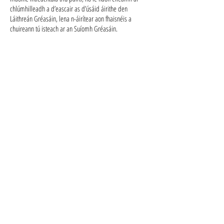
chlúmhilleadh a d’eascair as d’úsáid áirithe den
Láithreán Gréasáin, lena n-áirítear aon fhaisnéis a
chuireann tú isteach ar an Suíomh Gréasáin.
13 - Séanadh agus Teorainn le Dliteanas
13.1 Aontaíonn tú go gcuirtear an Suíomh Gréasáin, an t-
ábhar san áireamh, ar fáil saor in aisce. Ní bheidh an
Grúpa faoi dhliteanas duitse ná d’aon duine as aon
chaillteanas nó damáiste de chineál ar bith a
d’fhéadfadh teacht as úsáid neamhúdaraithe an tSuímh
Gréasáin agus as aon fhaisnéis atá ann a úsáid.
13.2 Tá an Suíomh Gréasáin beartaithe le húsáid in
Oileáin Mhuir nIocht. Ní dhéanann an Grúpa aon léiriú go
bhfuil aon táirge dá dtagraítear ar an Suíomh Gréasáin
oiriúnach le húsáid, nó ar fáil, lasmuigh d’Oileáin Mhuir
nIocht. Tá siad siúd a roghnaíonn rochtain a fháil ar an
láithreán seo lasmuigh d’Oileáin Mhuir nIocht freagrach
as comhlíonadh dlíthe áitiúla sa mhéid go bhfuil dlíthe
áitiúla infheidhmithe.
13.3 Trí úsáid a bhaint as an Suíomh Gréasáin seo,
toilíonn tú leis na Téarmaí Úsáide agus na séantaí seo,