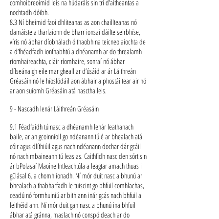
comhoibreoimid leis na húdaráis sin trí d’aitheantas a
nochtadh dóibh.
8.3 Ní bheimid faoi dhliteanas as aon chaillteanas nó
damáiste a tharlaíonn de bharr ionsaí dáilte seirbhíse,
víris nó ábhar díobhálach ó thaobh na teicneolaíochta de
a d’fhéadfadh ionfhabhtú a dhéanamh ar do threalamh
ríomhaireachta, cláir ríomhaire, sonraí nó ábhar
dílseánaigh eile mar gheall ar d’úsáid ar ár Láithreán
Gréasáin nó le híoslódáil aon ábhair a phostáiltear air nó
ar aon suíomh Gréasáin atá nasctha leis.
9 - Nascadh lenár Láithreán Gréasáin
9.1 Féadfaidh tú nasc a dhéanamh lenár leathanach
baile, ar an gcoinníoll go ndéanann tú é ar bhealach atá
cóir agus dlíthiúil agus nach ndéanann dochar dár gcáil
nó nach mbaineann tú leas as. Caithfidh nasc den sórt sin
ár bPolasaí Maoine Intleachtúla a leagtar amach thuas i
gClásal 6. a chomhlíonadh. Ní mór duit nasc a bhunú ar
bhealach a thabharfadh le tuiscint go bhfuil comhlachas,
ceadú nó formhuiniú ar bith ann inár gcás nach bhfuil a
leithéid ann. Ní mór duit gan nasc a bhunú ina bhfuil
ábhar atá gránna, maslach nó conspóideach ar do