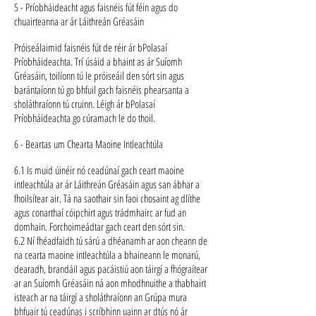
5 - Príobháideacht agus faisnéis fút féin agus do
chuairteanna ar ár Láithreán Gréasáin
Próiseálaimid faisnéis fút de réir ár bPolasaí
Príobháideachta. Trí úsáid a bhaint as ár Suíomh
Gréasáin, toilíonn tú le próiseáil den sórt sin agus
barántaíonn tú go bhfuil gach faisnéis phearsanta a
sholáthraíonn tú cruinn. Léigh ár bPolasaí
Príobháideachta go cúramach le do thoil.
6 - Beartas um Chearta Maoine Intleachtúla
6.1 Is muid úinéir nó ceadúnaí gach ceart maoine
intleachtúla ar ár Láithreán Gréasáin agus san ábhar a
fhoilsítear air. Tá na saothair sin faoi chosaint ag dlíthe
agus conarthaí cóipchirt agus trádmhairc ar fud an
domhain. Forchoimeádtar gach ceart den sórt sin.
6.2 Ní fhéadfaidh tú sárú a dhéanamh ar aon cheann de
na cearta maoine intleachtúla a bhaineann le monarú,
dearadh, brandáil agus pacáistiú aon táirgí a fhógraítear
ar an Suíomh Gréasáin ná aon mhodhnuithe a thabhairt
isteach ar na táirgí a sholáthraíonn an Grúpa mura
bhfuair tú ceadúnas i scríbhinn uainn ar dtús nó ár