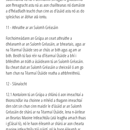
aon fhreagracht astu ná as aon chaillteanas nó damáiste
a d’fhéadfadh teacht chun cinn as d’úsáid astu nó as do
spleáchas ar ábhar atá iontu.
11 - Athruithe ar an Suíomh Gréasáin
Forchoimeádann an Grúpa an ceart athruithe a
dhéanamh ar an Suíomh Gréasáin, ar bheartais, agus ar
na Téarmaí Úsáide seo ar chúis ar bith agus ag am ar
bith. Beidh tú faoi réir na dTéarmaí Úsáide a bhí i
bhfeidhm an tráth a úsáideann tú an Suíomh Gréasáin.
Ba cheart duit an Suíomh Gréasáin a sheiceáil ó am go
ham chun na Téarmaí Úsáide reatha a athbhreithniú.
12 - Slánaíocht
12.1 Aontaíonn tú an Grúpa a shlánú ó aon imeachtaí a
thionscnófar ina choinne a mhéid a thagann imeachtaí
den sórt sin chun cinn maidir le d’úsáid ar an Suíomh
Gréasáin de shárú ar na Téarmaí Úsáide, lena n-áirítear
an Beartas Maoine Intleachtúla (atá leagtha amach thuas
i gClásal 6), nó le haon éileamh ar shárú ar aon chearta
maoine intleachtúla tríú páirtí, nó le haon éileamh ar