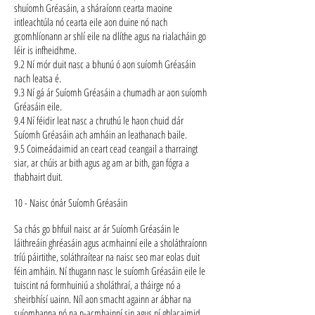
shuíomh Gréasáin, a sháraíonn cearta maoine
intleachtúla nó cearta eile aon duine nó nach
gcomhlíonann ar shlí eile na dlíthe agus na rialacháin go
léir is infheidhme.
9.2 Ní mór duit nasc a bhunú ó aon suíomh Gréasáin
nach leatsa é.
9.3 Ní gá ár Suíomh Gréasáin a chumadh ar aon suíomh
Gréasáin eile.
9.4 Ní féidir leat nasc a chruthú le haon chuid dár
Suíomh Gréasáin ach amháin an leathanach baile.
9.5 Coimeádaimid an ceart cead ceangail a tharraingt
siar, ar chúis ar bith agus ag am ar bith, gan fógra a
thabhairt duit.
10 - Naisc ónár Suíomh Gréasáin
Sa chás go bhfuil naisc ar ár Suíomh Gréasáin le
láithreáin ghréasáin agus acmhainní eile a sholáthraíonn
tríú páirtithe, soláthraítear na naisc seo mar eolas duit
féin amháin. Ní thugann nasc le suíomh Gréasáin eile le
tuiscint ná formhuiniú a sholáthraí, a tháirge nó a
sheirbhísí uainn. Níl aon smacht againn ar ábhar na
suíomhanna nó na n-acmhainní sin agus ní ghlacaimid