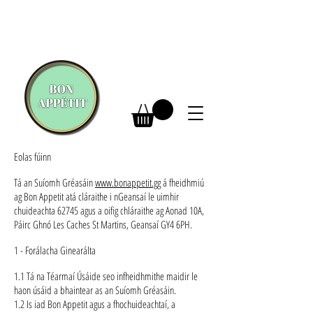
Eolas fúinn
Tá an Suíomh Gréasáin
www.bonappetit.gg
á fheidhmiú
ag Bon Appetit atá cláraithe i nGeansaí le uimhir
chuideachta 62745 agus a oifig chláraithe ag Aonad 10A,
Páirc Ghnó Les Caches St Martins, Geansaí GY4 6PH.
1 - Forálacha Ginearálta
1.1 Tá na Téarmaí Úsáide seo infheidhmithe maidir le
haon úsáid a bhaintear as an Suíomh Gréasáin.
1.2 Is iad Bon Appetit agus a fhochuideachtaí, a