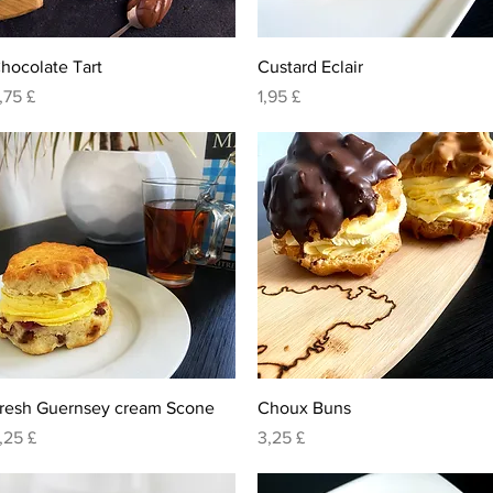
Visualização rápida
Visualização rápida
hocolate Tart
Custard Eclair
reço
Preço
,75 £
1,95 £
Visualização rápida
Visualização rápida
resh Guernsey cream Scone
Choux Buns
reço
Preço
,25 £
3,25 £