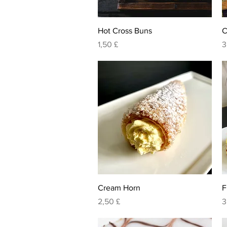
Visualização rápida
Hot Cross Buns
C
Preço
P
1,50 £
3
Visualização rápida
Cream Horn
F
Preço
P
2,50 £
3