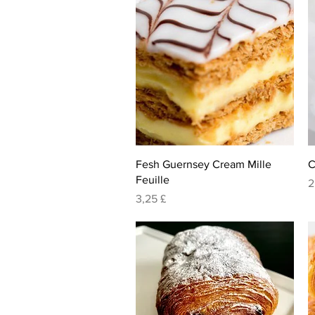
Visualização rápida
Fesh Guernsey Cream Mille
C
Feuille
P
2
Preço
3,25 £