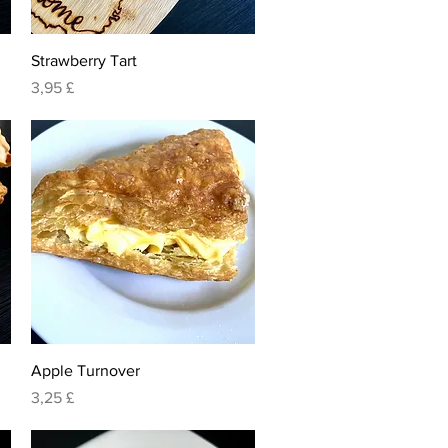
Visualização rápida
Strawberry Tart
Preço
3,95 £
Visualização rápida
Apple Turnover
Preço
3,25 £