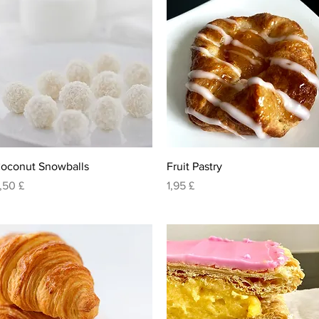
Visualização rápida
Visualização rápida
oconut Snowballs
Fruit Pastry
reço
Preço
,50 £
1,95 £