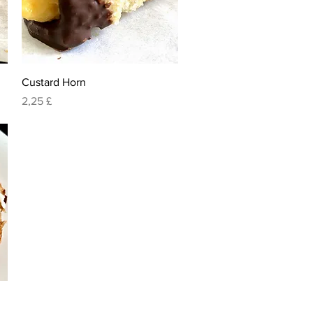
Visualização rápida
Custard Horn
Preço
2,25 £