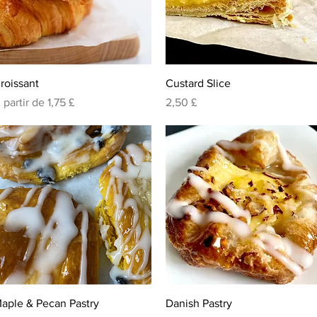
Visualização rápida
Visualização rápida
roissant
Custard Slice
reço promocional
Preço
 partir de
1,75 £
2,50 £
Visualização rápida
Visualização rápida
aple & Pecan Pastry
Danish Pastry