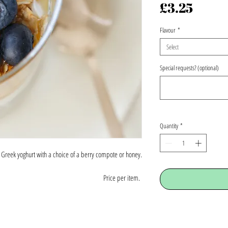
Price
£3.25
Flavour
*
Select
Special requests? (optional)
Quantity
*
 Greek yoghurt with a choice of a berry compote or honey.
Price per item.