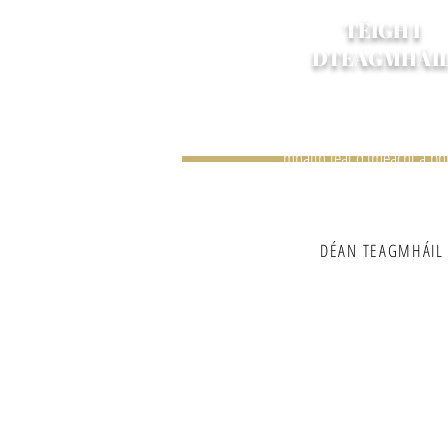
TÉIGH I
DTEAGMHÁI
Ar mhaith leat aiseolas a r
cúnamh uait le d’ordú n
mhaith leat d’imeacht a ph
bhreá linn cloisteáil uai
DÉAN TEAGMHÁIL