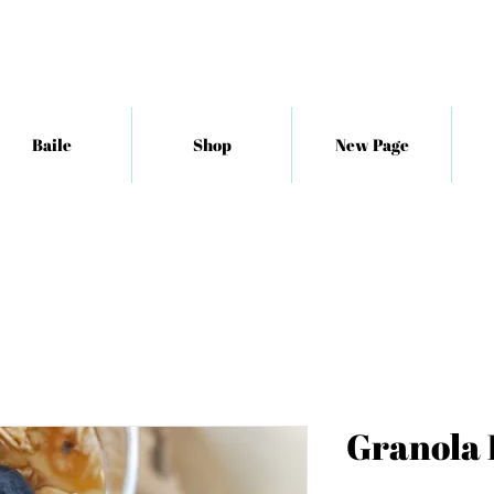
Baile
Shop
New Page
Granola 