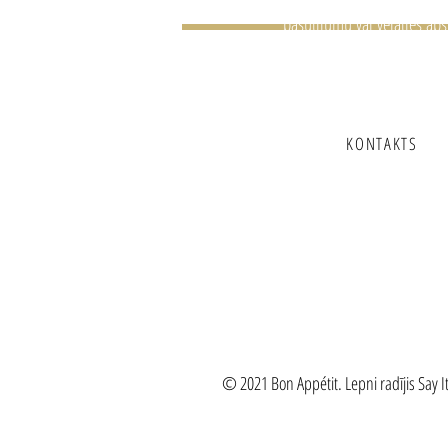
pasūtījumu vai vēlaties aps
jūsu notikumu? Mēs labp
uzzināsim par jums.
KONTAKTS
© 2021 Bon Appétit. Lepni radījis Say I