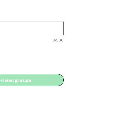
0/500
evienot grozam