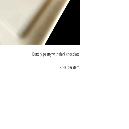
Buttery pastry with dark chocolate.
Price per item.
s
tībā ar