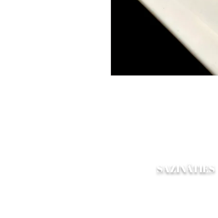
SAZINĀTIES
Vai vēlaties dalīties ar
atsauksmēm, vai jum
nepieciešama palīdzība sais