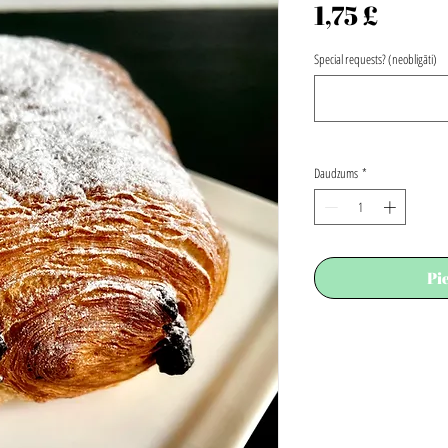
Cena
1,75 £
Special requests? (neobligāti)
Daudzums
*
Pi