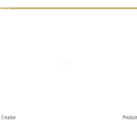
priest
rāt
01481 23
HELLO@BONAPPETI
REVIEW US
t Creative
Privātu