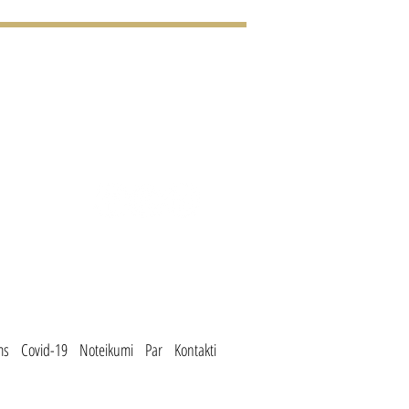
0088
T.GG
ms
Covid-19
Noteikumi
Par
Kontakti